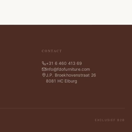
CONTACT
+31 6 460 413 69
info@fdofurniture.com
J.P. Broekhovenstraat 26
8081 HC Elburg
EXCLUSIEF B2B