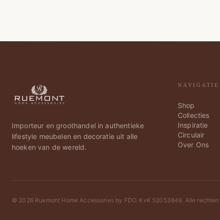
NAVIGATIE
Shop
Collecties
Inspiratie
Importeur en groothandel in authentieke
Circulair
lifestyle meubelen en decoratie uit alle
Over Ons
hoeken van de wereld.
©
2026
Ruemont Home Accessories by FDO. KvK 52053849. Alle rechten