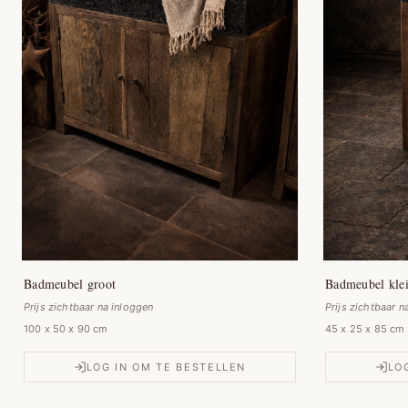
Badmeubel groot
Badmeubel kle
Prijs zichtbaar na inloggen
Prijs zichtbaar n
100 x 50 x 90 cm
45 x 25 x 85 cm
LOG IN OM TE BESTELLEN
LO