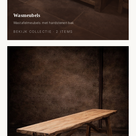
Wasmeubels
Wastafelmeubels met hardstenen bak
BEKIJK COLLECTIE ·
2
ITEMS