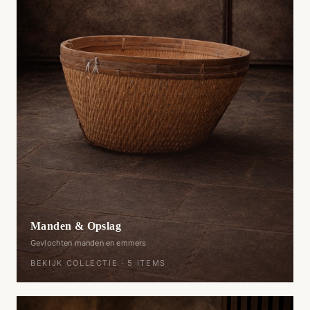
Manden & Opslag
Gevlochten manden en emmers
BEKIJK COLLECTIE ·
5
ITEMS