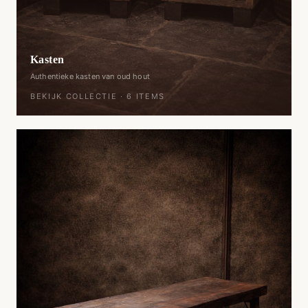
Kasten
Authentieke kasten van oud hout
BEKIJK COLLECTIE ·
6
ITEMS