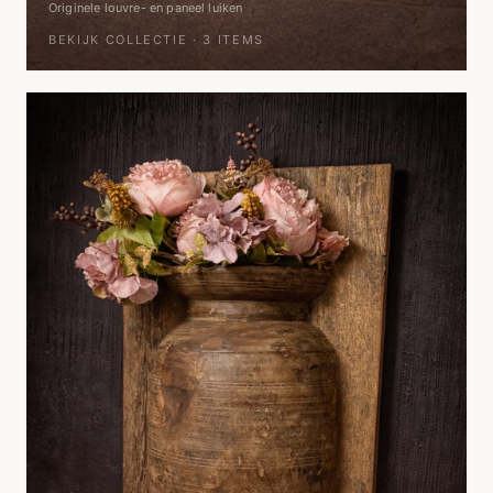
Originele louvre- en paneel luiken
BEKIJK COLLECTIE ·
3
ITEMS